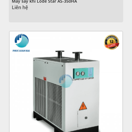
Máy sấy khí Lode Star AS-350HA
Liên hệ