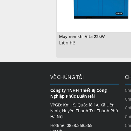
Máy nén khí Vita 22kW
Liên hệ
VỀ CHÚNG TÔI
CH
Công ty TNHH Thiết Bị Công
Ch
Nghiệp Phúc Luân Hải
Ch
VPGD: Km 15, Quốc lộ 1A, Xã Liên
Ch
Ninh, Huyện Thanh Trì, Thành Phố
Hà Nội
Ch
Hotline: 0858.368.365
Ch