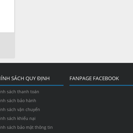
ÍNH SÁCH QUY ĐỊNH
FANPAGE FACEBOOK
ính sách thanh toán
ính sách bảo hành
ính sách vận chuyển
ính sách khiếu nại
ính sách bảo mật thông tin