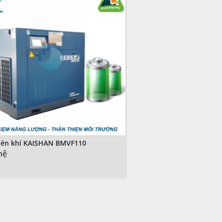
én khí KAISHAN BMVF110
hệ