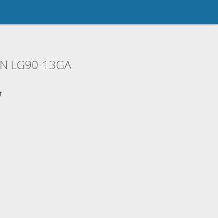
AN LG90-13GA
t