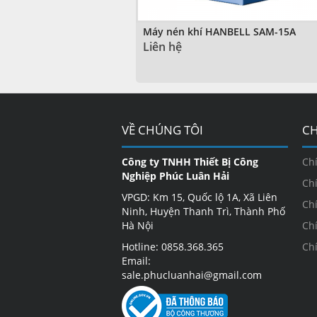
Máy nén khí HANBELL SAM-15A
Liên hệ
VỀ CHÚNG TÔI
CH
Công ty TNHH Thiết Bị Công
Ch
Nghiệp Phúc Luân Hải
Ch
VPGD: Km 15, Quốc lộ 1A, Xã Liên
Ch
Ninh, Huyện Thanh Trì, Thành Phố
Hà Nội
Ch
Hotline: 0858.368.365
Ch
Email:
sale.phucluanhai@gmail.com