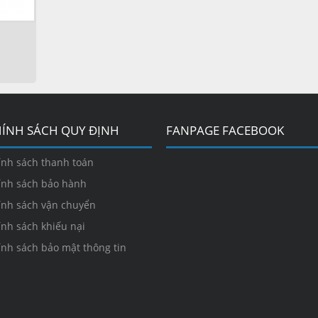
ÍNH SÁCH QUY ĐỊNH
FANPAGE FACEBOOK
ính sách thanh toán
ính sách bảo hành
ính sách vận chuyển
ính sách khiếu nại
ính sách bảo mật thông tin