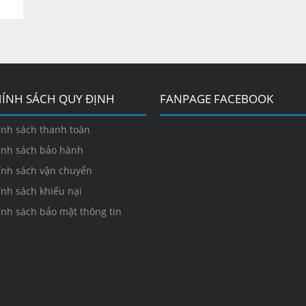
ÍNH SÁCH QUY ĐỊNH
FANPAGE FACEBOOK
ính sách thanh toán
ính sách bảo hành
ính sách vận chuyển
ính sách khiếu nại
ính sách bảo mật thông tin